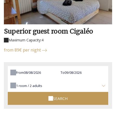
Superior guest room Cigaléo
Maximum Capacity:4
from 89€ per night
From
To
1
room /
2
adults
SEARCH