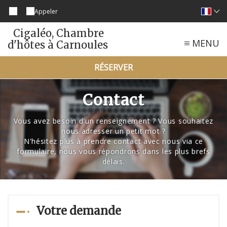
Appeler
Cigaléo, Chambre
MENU
d'hôtes à Carnoules
RÉSERVER
Contact
Vous avez besoin d'un renseignement ? Vous souhaitez
nous adresser un petit mot ?
N'hésitez plus à prendre contact avec nous via ce
formulaire, nous vous répondrons dans les plus brefs
délais.
Votre demande