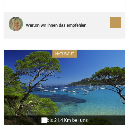
Miramar, l'Argentière, Tamaris et le Pellegrin, pour
un total de trois kilomètres de sable fin, avec vue sur
l'île de Porquerolles et celle de Port-Cros, deux des
trois îles d'Or . On y aperçoit même le fort de
Warum wir Ihnen das empfehlen
Brégançon, ancienne résidence d'été présidentielle,
ouverte au public depuis 2014. Partir en
promenade à La Londe est une évidence. Avec sa
multitude de chemins et sentiers, on n'a qu'à se
laisser porter, pour quelques heures ou plus. On
NATURGUT
peut notamment relier le village au bord de mer en
empruntant à vélo la Promenade des Annamites et
le sentier de la Garenne. Mais on peut aussi être
plus ambitieux et piocher parmi les nombreux
circuits de randonnées, parmi lesquels le Dolmen
de Gaoutabry, le Rouay de la Cabre, le Tour de La
Londe entre terre et mer, ou encore le sentier du
Littoral. Il existe même une piste équestre, une
boucle de quinze kilomètres. Côté collines : le
massif des Maures, plus grand espace forestier du
département. Forcément fragiles, et donc
bis 21.4 Km bei uns
préservés, les Maures se découvrent seul, à pied, à