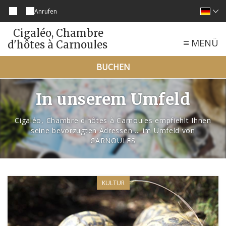
Anrufen
Cigaléo, Chambre
MENÜ
d'hôtes à Carnoules
BUCHEN
In unserem Umfeld
Cigaléo, Chambre d'hôtes à Carnoules empfiehlt Ihnen
seine bevorzugten Adressen ... im Umfeld von
CARNOULES
KULTUR