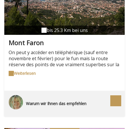
bis 25.3 Km bei uns
Mont Faron
On peut y accéder en téléphérique (sauf entre
novembre et février) pour le fun mais la route
réserve des points de vue vraiment superbes sur la
rade. Si ce sommet calcaire qui regarde Toulon du
Weiterlesen
haut des ses 584 m est incontournable, c'est tout à
la fois pour son remarquable réseau de fortifs, ses
randonnées sur sentiers balisés, son zoo de félins
et son mémorial du Débarquement en Provence
Warum wir Ihnen das empfehlen