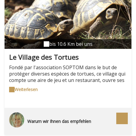
bis 10.6 Km bei uns
Le Village des Tortues
Fondé par l'association SOPTOM dans le but de
protéger diverses espèces de tortues, ce village qui
compte une aire de jeu et un restaurant, ouvre ses
portes tout au long de l'année et accueille avec
Weiterlesen
grand plaisir les curieux venus de tous les horizons.
Situé dans les Alpes-­de­-Haute­-Provence , ce
sanctuaire de la tortue saura non seulement vous
attendrir mais aussi vous faire mieux comprendre
les enjeux relatifs à la protection de ces animaux
Warum wir Ihnen das empfehlen
dont les origines remontent à la nuit des temps.
Les plus investis ont même la possibilité de