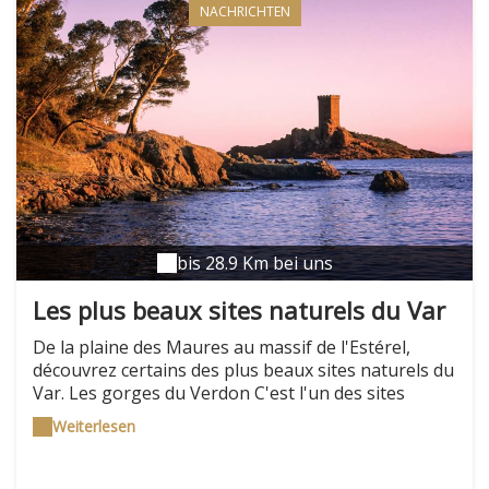
NACHRICHTEN
bis 28.9 Km bei uns
Les plus beaux sites naturels du Var
De la plaine des Maures au massif de l'Estérel,
découvrez certains des plus beaux sites naturels du
Var. Les gorges du Verdon C'est l'un des sites
naturels les plus beaux de France. Un profond
Weiterlesen
canyon aux parois abruptes creusé au fil du temps
par les eaux du Verdon . Pour le découvrir,
plusieurs options s'offrent à vous, sillonner le