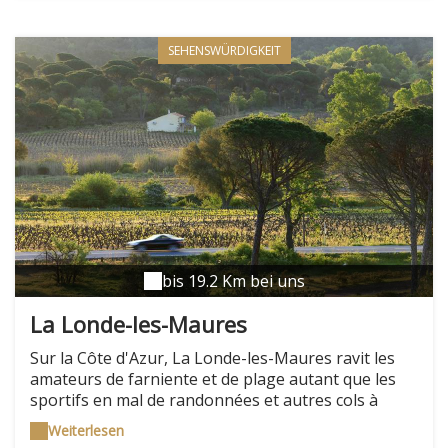
pratiquer un stage ou de se proposer afin de devenir
éco­volontaire !
SEHENSWÜRDIGKEIT
bis 19.2 Km bei uns
La Londe-les-Maures
Sur la Côte d'Azur, La Londe-les-Maures ravit les
amateurs de farniente et de plage autant que les
sportifs en mal de randonnées et autres cols à
grimper. Côté plage, avec La Londe, et côté colline,
Weiterlesen
avec Les Maures et son massif. Les plages d'abord :